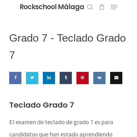
Menu
Skip
Rockschool Málaga
to
search
Close
main
Menu
content
Grado 7 -
Teclado Grado
7
Share
Share
Share
Share
Pin this
Share
Email
on
on
on
on
on VK
this
Teclado Grado 7
Facebook
Twitter
LinkedIn
Tumblr
El examen de teclado de grado 7 es para
candidatos que han estado aprendiendo