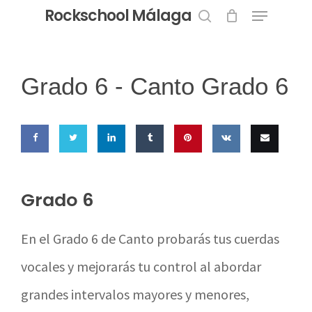
Menu
Skip
Rockschool Málaga
to
search
Close
main
Menu
content
Grado 6 -
Canto Grado 6
Share
Share
Share
Share
Pin this
Share
Email
on
on
on
on
on VK
this
Grado 6
Facebook
Twitter
LinkedIn
Tumblr
En el Grado 6 de Canto probarás tus cuerdas
vocales y mejorarás tu control al abordar
grandes intervalos mayores y menores,