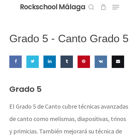
Menu
Skip
Rockschool Málaga
to
search
Close
main
Menu
content
Grado 5 -
Canto Grado 5
Share
Share
Share
Share
Pin this
Share
Email
on
on
on
on
on VK
this
Grado 5
Facebook
Twitter
LinkedIn
Tumblr
El Grado 5 de Canto cubre técnicas avanzadas
de canto como melismas, diapositivas, trinos
y primicias. También mejorará su técnica de