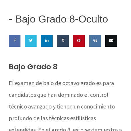
-
Bajo Grado 8-Oculto
Share
Share
Share
Share
Pin this
Share
Email
on
on
on
on
on VK
this
Bajo Grado 8
Facebook
Twitter
LinkedIn
Tumblr
El examen de bajo de octavo grado es para
candidatos que han dominado el control
técnico avanzado y tienen un conocimiento
profundo de las técnicas estilísticas
extendidas. En el grado 8, esto se demuestra a