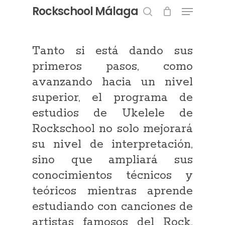
Menu
Skip
Rockschool Málaga
to
search
Close
main
Menu
content
Tanto si está dando sus
primeros pasos, como
avanzando hacia un nivel
superior, el programa de
estudios de Ukelele de
Rockschool no solo mejorará
su nivel de interpretación,
sino que ampliará sus
conocimientos técnicos y
teóricos mientras aprende
estudiando con canciones de
artistas famosos del Rock,