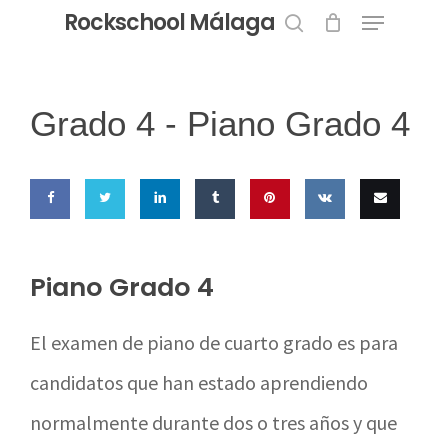
Menu
Skip
Rockschool Málaga
to
search
Close
main
Menu
content
Grado 4 -
Piano Grado 4
Share
Share
Share
Share
Pin this
Share
Email
on
on
on
on
on VK
this
Piano Grado 4
Facebook
Twitter
LinkedIn
Tumblr
El examen de piano de cuarto grado es para
candidatos que han estado aprendiendo
normalmente durante dos o tres años y que