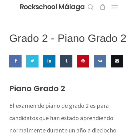
Menu
Skip
Rockschool Málaga
to
search
Close
main
Menu
content
Grado 2 -
Piano Grado 2
Share
Share
Share
Share
Pin this
Share
Email
on
on
on
on
on VK
this
Piano Grado 2
Facebook
Twitter
LinkedIn
Tumblr
El examen de piano de grado 2 es para
candidatos que han estado aprendiendo
normalmente durante un año a dieciocho