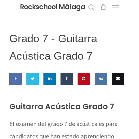
Menu
Skip
Rockschool Málaga
to
search
Close
main
Menu
content
Grado 7 -
Guitarra
Acústica Grado 7
Share
Share
Share
Share
Pin this
Share
Email
on
on
on
on
on VK
this
Guitarra Acústica Grado 7
Facebook
Twitter
LinkedIn
Tumblr
El examen del grado 7 de acústica es para
candidatos que han estado aprendiendo