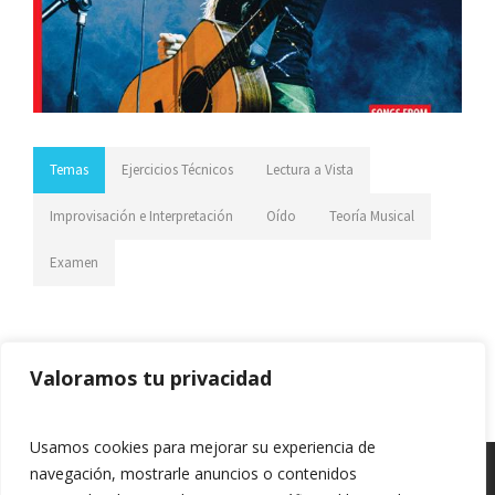
Temas
Ejercicios Técnicos
Lectura a Vista
Improvisación e Interpretación
Oído
Teoría Musical
Examen
Valoramos tu privacidad
Previous article
Next article
Usamos cookies para mejorar su experiencia de
navegación, mostrarle anuncios o contenidos