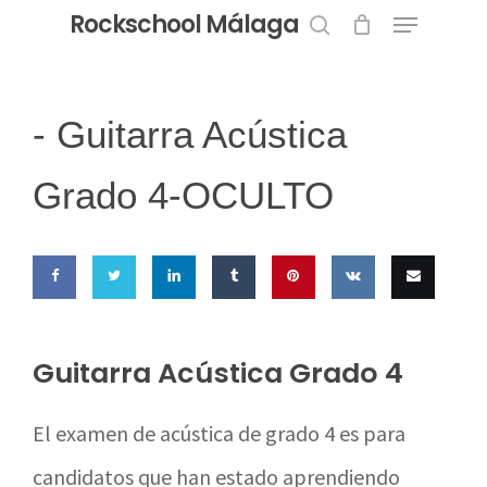
Menu
Skip
Rockschool Málaga
to
search
Close
main
Menu
content
-
Guitarra Acústica
Grado 4-OCULTO
Share
Share
Share
Share
Pin this
Share
Email
on
on
on
on
on VK
this
Guitarra Acústica Grado 4
Facebook
Twitter
LinkedIn
Tumblr
El examen de acústica de grado 4 es para
candidatos que han estado aprendiendo