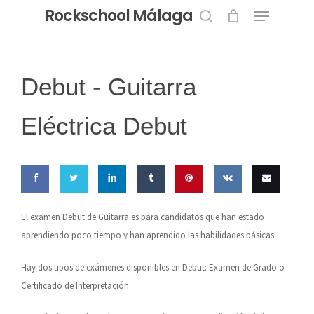
Menu
Skip
Rockschool Málaga
to
search
Close
main
Menu
content
Debut -
Guitarra
Eléctrica Debut
Share
Share
Share
Share
Pin this
Share
Email
El examen Debut de Guitarra es para candidatos que han estado
on
on
on
on
on VK
this
aprendiendo poco tiempo y han aprendido las habilidades básicas.
Facebook
Twitter
LinkedIn
Tumblr
Hay dos tipos de exámenes disponibles en Debut: Examen de Grado o
Certificado de Interpretación.