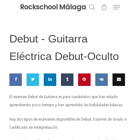
Menu
Skip
Rockschool Málaga
to
search
Close
main
Menu
content
Debut -
Guitarra
Eléctrica Debut-Oculto
Share
Share
Share
Share
Pin this
Share
Email
El examen Debut de Guitarra es para candidatos que han estado
on
on
on
on
on VK
this
aprendiendo poco tiempo y han aprendido las habilidades básicas.
Facebook
Twitter
LinkedIn
Tumblr
Hay dos tipos de exámenes disponibles en Debut: Examen de Grado o
Certificado de Interpretación.