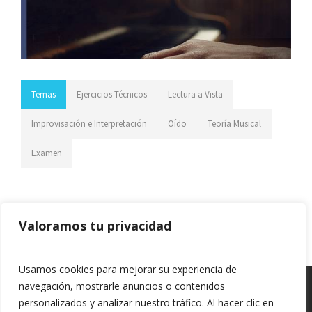
Temas
Ejercicios Técnicos
Lectura a Vista
Improvisación e Interpretación
Oído
Teoría Musical
Examen
Valoramos tu privacidad
Previous article
Next article
Usamos cookies para mejorar su experiencia de
navegación, mostrarle anuncios o contenidos
personalizados y analizar nuestro tráfico. Al hacer clic en