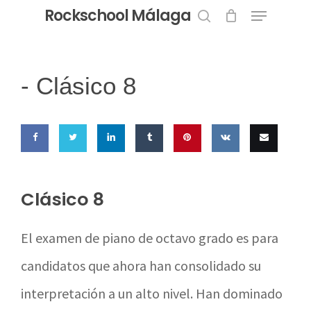
Menu
Skip
Rockschool Málaga
to
search
Close
main
Menu
content
-
Clásico 8
Share
Share
Share
Share
Pin this
Share
Email
on
on
on
on
on VK
this
Clásico 8
Facebook
Twitter
LinkedIn
Tumblr
El examen de piano de octavo grado es para
candidatos que ahora han consolidado su
interpretación a un alto nivel. Han dominado