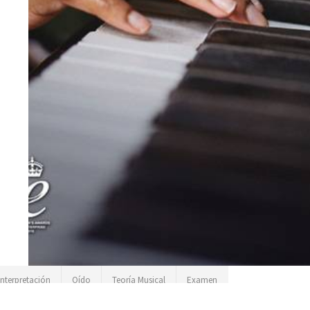
Interpretación
Oído
Teoría Musical
Examen