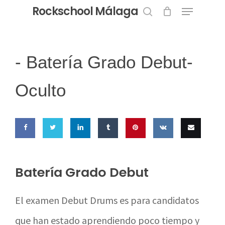
Menu
Skip
Rockschool Málaga
to
search
Close
main
Menu
content
-
Batería Grado Debut-
Oculto
Share
Share
Share
Share
Pin this
Share
Email
on
on
on
on
on VK
this
Batería Grado Debut
Facebook
Twitter
LinkedIn
Tumblr
El examen Debut Drums es para candidatos
que han estado aprendiendo poco tiempo y