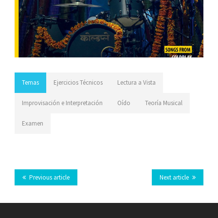
Temas
Ejercicios Técnicos
Lectura a Vista
Improvisación e Interpretación
Oído
Teoría Musical
Examen
Previous article
Next article